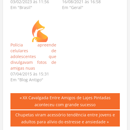
03/02/2023 às 11:56
16/08/2021 às 16:58
Em "Brasil"
Em "Geral"
Polícia apreende
celulares de
adolescentes que
divulgavam fotos de
amigas nuas
07/04/2015 às 15:31
Em "Blog Antigo"
Navegação
Previous
XX Cavalgada Entre Amigos de Lajes Pintadas
Post:
aconteceu com grande sucesso
de
Next
Chupetas viram acessório tendência entre jovens e
Post
Post:
adultos para alívio do estresse e ansiedade