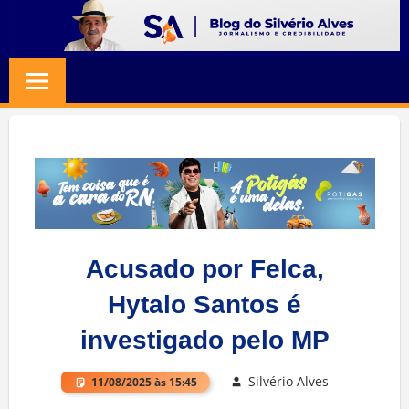
Skip
to
BLOG
Jornalismo
content
e
SILVERIO
Credibilidade
ALVES
Acusado por Felca,
Hytalo Santos é
investigado pelo MP
Silvério Alves
11/08/2025 às 15:45