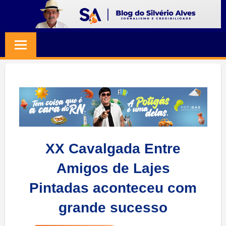
Skip
to
BLOG
Jornalismo
content
e
SILVERIO
Credibilidade
ALVES
XX Cavalgada Entre
Amigos de Lajes
Pintadas aconteceu com
grande sucesso