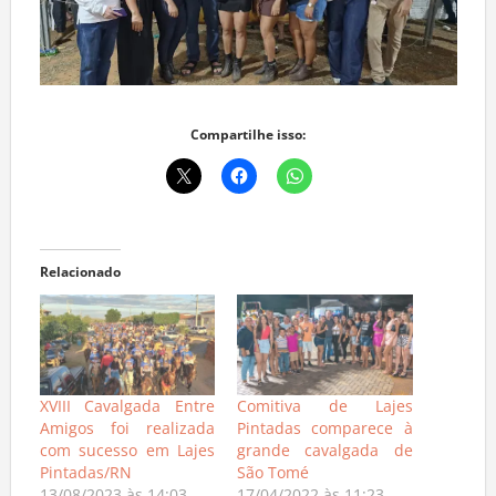
Compartilhe isso:
Relacionado
XVIII Cavalgada Entre
Comitiva de Lajes
Amigos foi realizada
Pintadas comparece à
com sucesso em Lajes
grande cavalgada de
Pintadas/RN
São Tomé