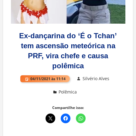
Ex-dançarina do ‘É o Tchan’
tem ascensão meteórica na
PRF, vira chefe e causa
polêmica
Silvério Alves
04/11/2021 às 11:14
Polêmica
Deixe um comentário
Compartilhe isso: