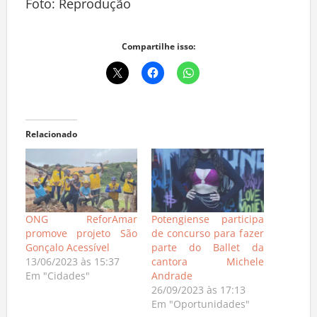
Foto: Reprodução
Compartilhe isso:
Relacionado
ONG ReforAmar
Potengiense participa
promove projeto São
de concurso para fazer
Gonçalo Acessível
parte do Ballet da
13/06/2023 às 15:37
cantora Michele
Em "Cidades"
Andrade
26/09/2023 às 17:13
Em "Oportunidades"