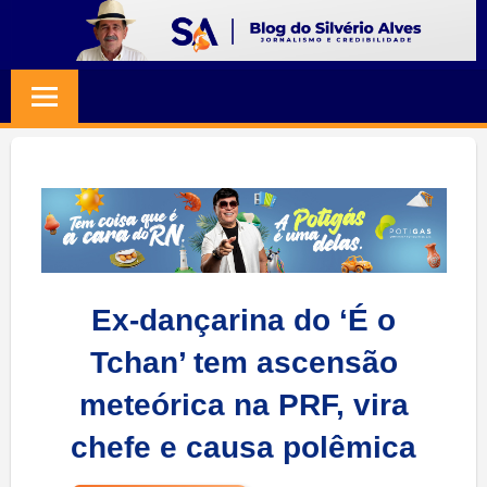
Skip
to
BLOG
Jornalismo
content
e
SILVERIO
Credibilidade
ALVES
Ex-dançarina do ‘É o
Tchan’ tem ascensão
meteórica na PRF, vira
chefe e causa polêmica