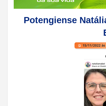
Potengiense Natáli
15/11/2022 às
Deixe um comentário