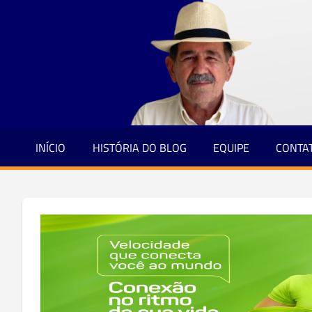
Jornalismo
Skip
e
to
Credibilidade
content
INÍCIO
HISTÓRIA DO BLOG
EQUIPE
CONTA