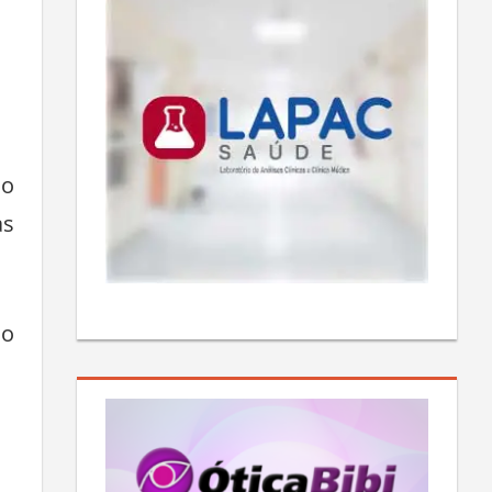
ão
as
do