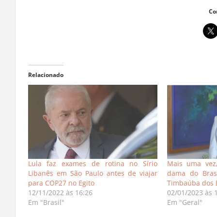
Co
Relacionado
Lula faz exames de rotina no Sírio
Mais uma vez,
Libanês em São Paulo antes de viajar
dama do Brasi
para COP27 no Egito
Timbaúba dos B
12/11/2022 às 16:26
02/01/2023 às 
Em "Brasil"
Em "Geral"