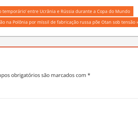
go temporário’ entre Ucrânia e Rússia durante a Copa do Mundo
ão na Polônia por míssil de fabricação russa põe Otan sob tensão
pos obrigatórios são marcados com
*