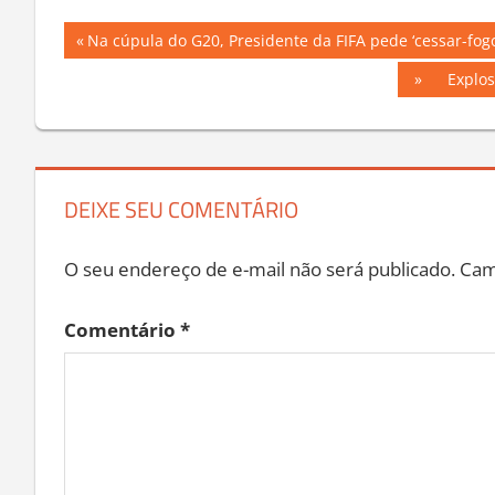
Navegação
Previous
Na cúpula do G20, Presidente da FIFA pede ‘cessar-fo
Post:
de
Next
Explos
Post:
Post
DEIXE SEU COMENTÁRIO
O seu endereço de e-mail não será publicado.
Cam
Comentário
*