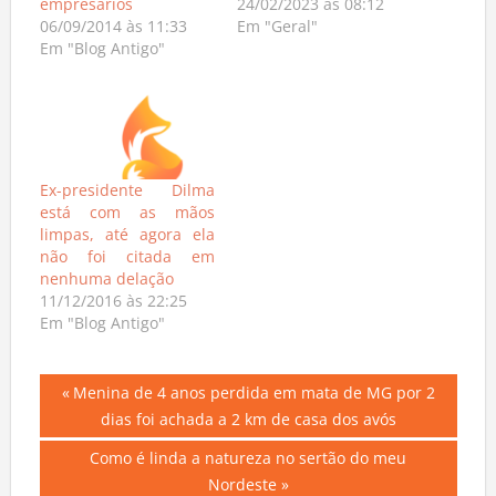
empresários
24/02/2023 às 08:12
06/09/2014 às 11:33
Em "Geral"
Em "Blog Antigo"
Ex-presidente Dilma
está com as mãos
limpas, até agora ela
não foi citada em
nenhuma delação
11/12/2016 às 22:25
Em "Blog Antigo"
Navegação
Previous
Menina de 4 anos perdida em mata de MG por 2
Post:
dias foi achada a 2 km de casa dos avós
de
Next
Como é linda a natureza no sertão do meu
Post
Post:
Nordeste