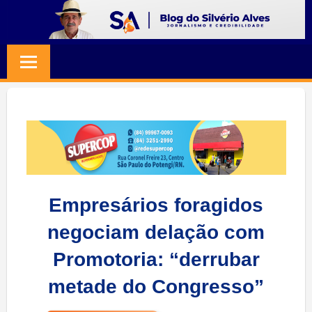
Skip
to
BLOG
Jornalismo
content
e
SILVERIO
Credibilidade
ALVES
Empresários foragidos
negociam delação com
Promotoria: “derrubar
metade do Congresso”