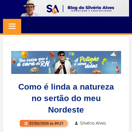
Skip
to
BLOG
Jornalismo
content
e
SILVERIO
Credibilidade
ALVES
Como é linda a natureza
no sertão do meu
Nordeste
Silvério Alves
01/02/2026 às 09:21