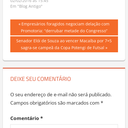
02/02/2016 às 15:45
Em "Blog Antigo"
Navegação
Previous
Empresários foragidos negociam delação com
Post:
Promotoria: “derrubar metade do Congresso”
de
Next
Senador Elói de Souza ao vencer Macaíba por 7×5
Post
Post:
sagra-se campeã da Copa Potengi de Futsal
DEIXE SEU COMENTÁRIO
O seu endereço de e-mail não será publicado.
Campos obrigatórios são marcados com
*
Comentário
*