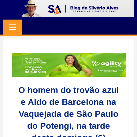
Skip
to
BLOG
Jornalismo
content
e
SILVERIO
Credibilidade
ALVES
O homem do trovão azul
e Aldo de Barcelona na
Vaquejada de São Paulo
do Potengi, na tarde