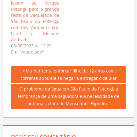
levam ao Parque
Potengi, para a grande
festa da Vaquejada de
São Paulo do Potengi,
com Rey Vaqueiro, Eric
Land e Michele
Andrade.
05/08/2023 às 12:29
Em "Vaquejada"
Navegação
Previous
Mulher tenta enforcar filho de 12 anos com
Post:
corrente após ele se negar a entregar o celular
de
Next
O problema da água em São Paulo do Potengi, a
Post
Post:
lembrança de uma seguidora e a necessidade de
continuar a luta de Monsenhor Expedito