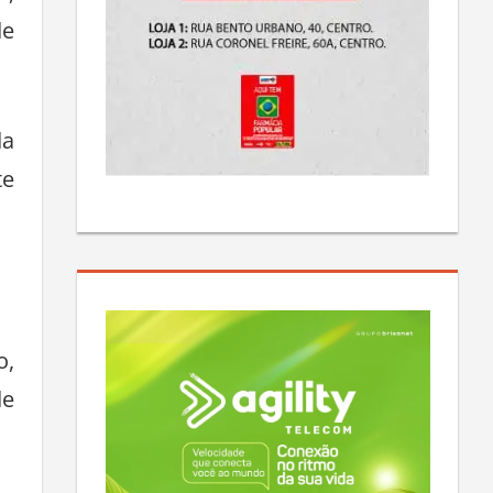
o,
de
da
te
o,
de