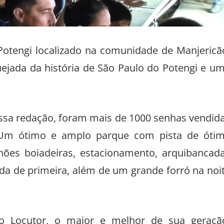
tengi localizado na comunidade de Manjericã
uejada da história de São Paulo do Potengi e u
sa redação, foram mais de 1000 senhas vendid
 Um ótimo e amplo parque com pista de óti
ões boiadeiras, estacionamento, arquibancad
da de primeira, além de um grande forró na noi