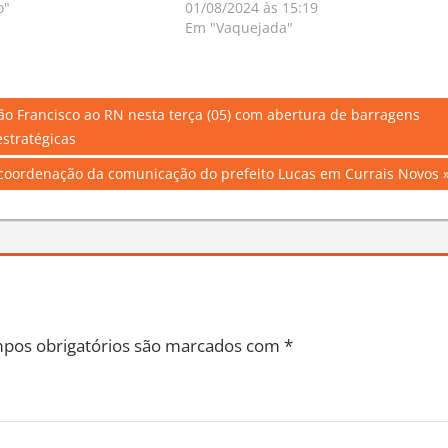
o"
01/08/2024 às 15:19
Em "Vaquejada"
ão Francisco ao RN nesta terça (05) com abertura de barragens
estratégicas
e coordenação da comunicação do prefeito Lucas em Currais Novos
pos obrigatórios são marcados com
*