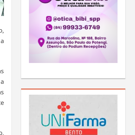
o,
ma
as
ma
as
te