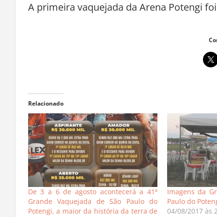
A primeira vaquejada da Arena Potengi foi
Co
Relacionado
De 3 a 6 de agosto acontecerá a 41ª
Imagens da Gr
Grande Vaquejada de São Paulo do
Paulo do Poten
Potengi, a maior da história da terra de
04/08/2017 às 