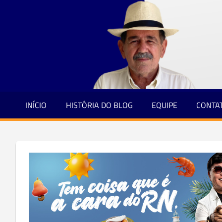
Jornalismo
Skip
e
to
Credibilidade
content
INÍCIO
HISTÓRIA DO BLOG
EQUIPE
CONTA