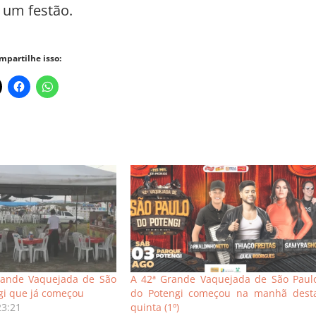
 um festão.
mpartilhe isso:
ande Vaquejada de São
A 42ª Grande Vaquejada de São Paul
gi que já começou
do Potengi começou na manhã dest
23:21
quinta (1º)