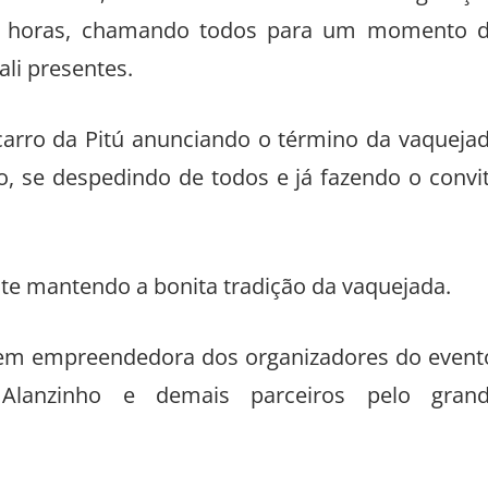
co Locutor, o maior e melhor de sua geraçã
18 horas, chamando todos para um momento 
li presentes.
 carro da Pitú anunciando o término da vaqueja
o, se despedindo de todos e já fazendo o convi
te mantendo a bonita tradição da vaquejada.
em empreendedora dos organizadores do event
, Alanzinho e demais parceiros pelo gran