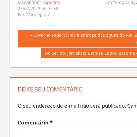
Monsenhor Expedito
Em "Blog Antig
25/07/2023 às 07:58
Em "Vaquejada"
Navegação
Previous
Governo Federal inicia entrega das águas do Rio S
Post:
de
Next
No Seridó, jornalista Bethise Cabral assum
Post
Post:
DEIXE SEU COMENTÁRIO
O seu endereço de e-mail não será publicado.
Cam
Comentário
*