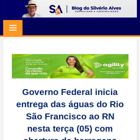
Skip
to
BLOG
Jornalismo
content
e
SILVERIO
Credibilidade
ALVES
Governo Federal inicia
entrega das águas do Rio
São Francisco ao RN
nesta terça (05) com