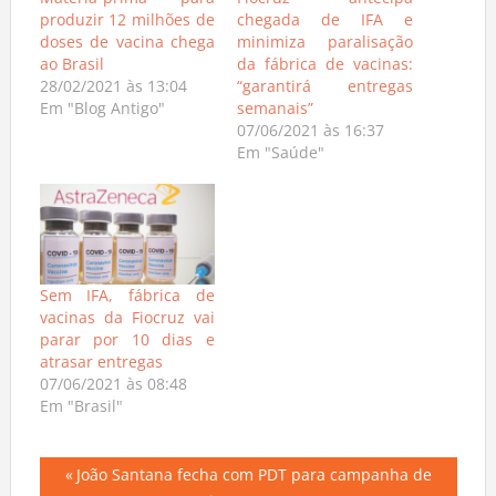
produzir 12 milhões de
chegada de IFA e
doses de vacina chega
minimiza paralisação
ao Brasil
da fábrica de vacinas:
28/02/2021 às 13:04
“garantirá entregas
Em "Blog Antigo"
semanais”
07/06/2021 às 16:37
Em "Saúde"
Sem IFA, fábrica de
vacinas da Fiocruz vai
parar por 10 dias e
atrasar entregas
07/06/2021 às 08:48
Em "Brasil"
Navegação
Previous
João Santana fecha com PDT para campanha de