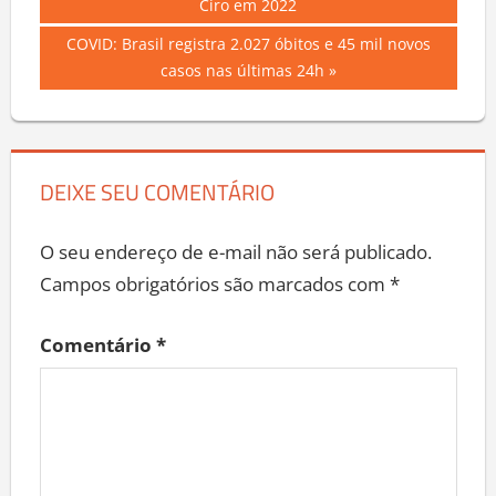
Post:
Ciro em 2022
de
Next
COVID: Brasil registra 2.027 óbitos e 45 mil novos
Post
Post:
casos nas últimas 24h
DEIXE SEU COMENTÁRIO
O seu endereço de e-mail não será publicado.
Campos obrigatórios são marcados com
*
Comentário
*