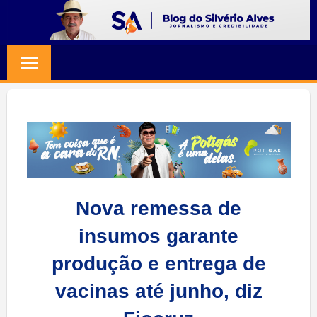
Skip
to
BLOG
Jornalismo
content
e
SILVERIO
Credibilidade
ALVES
Nova remessa de
insumos garante
produção e entrega de
vacinas até junho, diz