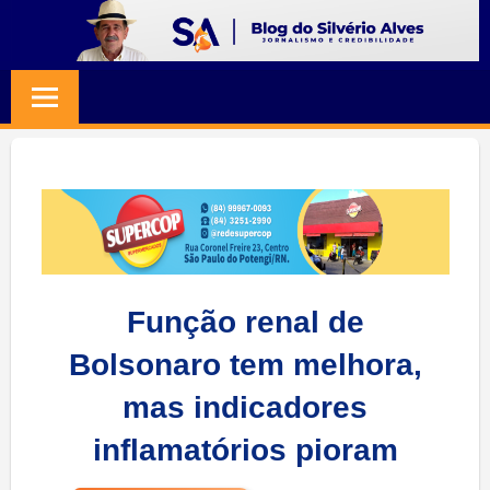
Skip
to
BLOG
Jornalismo
content
e
SILVERIO
Credibilidade
ALVES
Função renal de
Bolsonaro tem melhora,
mas indicadores
inflamatórios pioram