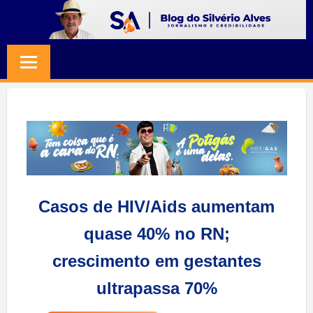
Skip
to
BLOG
Jornalismo
content
e
SILVERIO
Credibilidade
ALVES
Casos de HIV/Aids aumentam
quase 40% no RN;
crescimento em gestantes
ultrapassa 70%