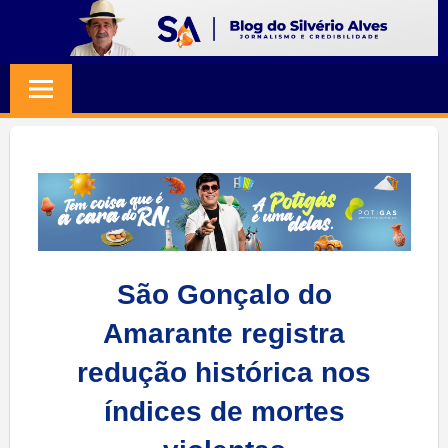
Skip
to
BLOG
Jornalismo
content
e
SILVERIO
Credibilidade
ALVES
São Gonçalo do
Amarante registra
redução histórica nos
índices de mortes