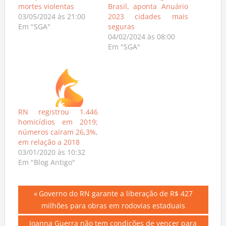
mortes violentas
Brasil, aponta Anuário
03/05/2024 às 21:00
2023 cidades mais
Em "SGA"
seguras
04/02/2024 às 08:00
Em "SGA"
RN registrou 1.446
homicídios em 2019;
números caíram 26,3%,
em relação a 2018
03/01/2020 às 10:32
Em "Blog Antigo"
Navegação
Previous
Governo do RN garante a liberação de R$ 427
Post:
milhões para obras em rodovias estaduais
de
Next