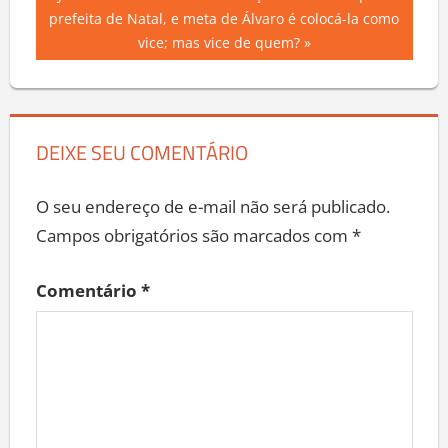
Joanna Guerra não tem condições de vencer para
Post
Post:
prefeita de Natal, e meta de Álvaro é colocá-la como
vice; mas vice de quem?
DEIXE SEU COMENTÁRIO
O seu endereço de e-mail não será publicado.
Campos obrigatórios são marcados com
*
Comentário
*