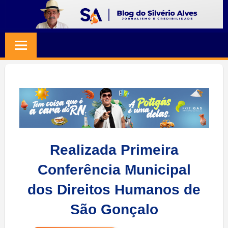
Skip
to
BLOG
Jornalismo
content
e
SILVERIO
Credibilidade
ALVES
Realizada Primeira
Conferência Municipal
dos Direitos Humanos de
São Gonçalo