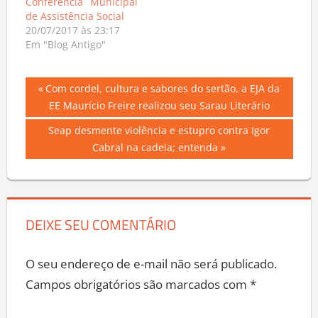
Conferência Municipal
de Assistência Social
20/07/2017 às 23:17
Em "Blog Antigo"
Navegação
Previous
Com cordel, cultura e sabores do sertão, a EJA da
Post:
EE Maurício Freire realizou seu Sarau Literário
de
Next
Seap desmente violência e estupro contra Igor
Post
Post:
Cabral na cadeia; entenda
DEIXE SEU COMENTÁRIO
O seu endereço de e-mail não será publicado.
Campos obrigatórios são marcados com
*