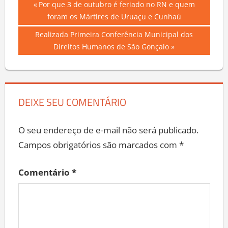
Navegação
Previous
Por que 3 de outubro é feriado no RN e quem
Post:
foram os Mártires de Uruaçu e Cunhaú
de
Next
Realizada Primeira Conferência Municipal dos
Post
Post:
Direitos Humanos de São Gonçalo
DEIXE SEU COMENTÁRIO
O seu endereço de e-mail não será publicado.
Campos obrigatórios são marcados com
*
Comentário
*