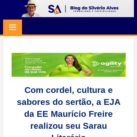
Skip
to
BLOG
Jornalismo
content
e
SILVERIO
Credibilidade
ALVES
Com cordel, cultura e
sabores do sertão, a EJA
da EE Maurício Freire
realizou seu Sarau