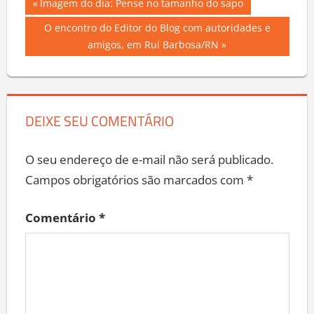
Navegação
Previous
Imagem do dia: Pense no tamanho do sapo
Post:
de
Next
O encontro do Editor do Blog com autoridades e
Post:
amigos, em Rui Barbosa/RN
Post
DEIXE SEU COMENTÁRIO
O seu endereço de e-mail não será publicado.
Campos obrigatórios são marcados com
*
Comentário
*