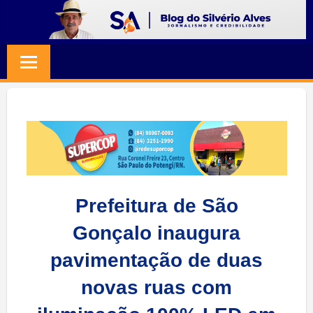
Skip
to
BLOG
Jornalismo
content
e
SILVERIO
Credibilidade
ALVES
Prefeitura de São
Gonçalo inaugura
pavimentação de duas
novas ruas com