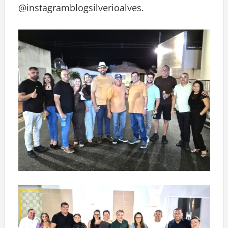
@instagramblogsilverioalves.