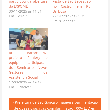
participou da abertura
Festa de São Sebastião,
da EXPOMÉ
no Castro, em Rui
30/11/2025 às 11:31
Barbosa
Em "Geral"
22/01/2026 às 09:31
Em "Cidades"
Rui Barbosa/RN:
prefeito Raniery e
equipe participaram
do Seminário Novos
Gestores da
Assistência Social
17/03/2025 às 19:18
Em "Cidades"
Navegação
Previous
Prefeitura de São Gonçalo inaugura pavimentação
Post:
de duas novas ruas com iluminação 100% LED em