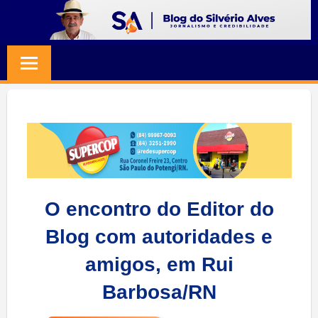
Skip
to
BLOG
Jornalismo
content
e
SILVERIO
Credibilidade
ALVES
O encontro do Editor do
Blog com autoridades e
amigos, em Rui
Barbosa/RN