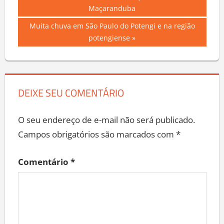
de
Maçaranduba
Post
Next
Muita chuva em São Paulo do Potengi e na região
Post:
potengiense
DEIXE SEU COMENTÁRIO
O seu endereço de e-mail não será publicado.
Campos obrigatórios são marcados com
*
Comentário
*