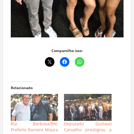
Compartilhe isso:
Relacionado
Rui Barbosa/RN:
Deputado Gustavo
Prefeito Raniere Moura
Carvalho prestigiou a