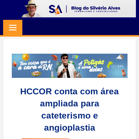
Skip
to
BLOG
Jornalismo
content
e
SILVERIO
Credibilidade
ALVES
HCCOR conta com área
ampliada para
cateterismo e
angioplastia