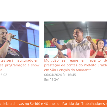
ntes será inaugurado em
Multidão se reúne em evento d
sa programação e show
prestação de contas do Prefeito Erald
ar
em São Gonçalo do Amarante
16:02
06/04/2024 às 16:45
Em "SGA"
 celebra chuvas no Seridó e 46 anos do Partido dos Trabalhadores