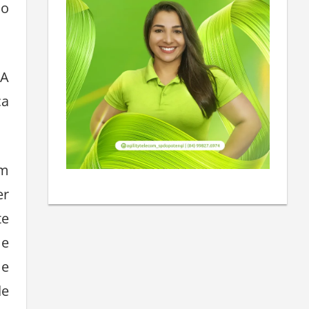
do
 A
ça
om
er
te
 e
 e
de