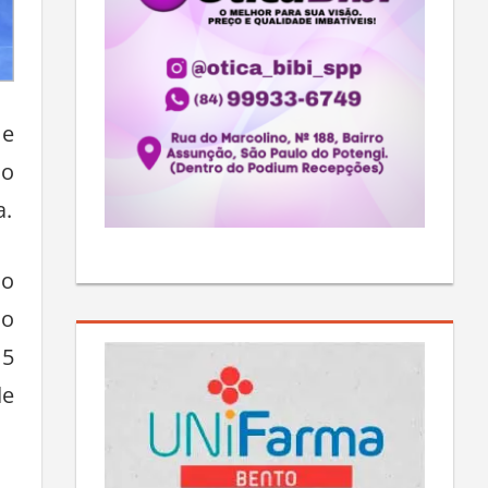
 e
 o
a.
do
do
15
de