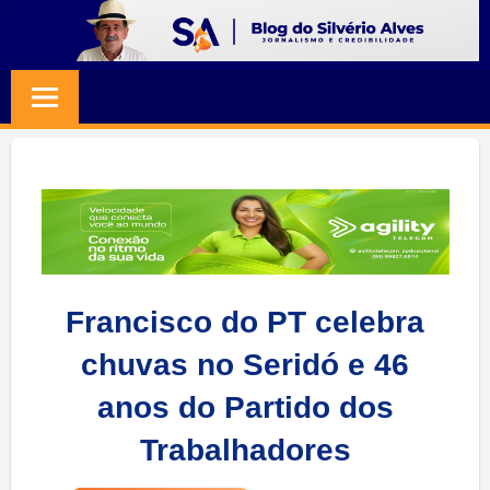
Skip
to
BLOG
Jornalismo
content
e
SILVERIO
Credibilidade
ALVES
Francisco do PT celebra
chuvas no Seridó e 46
anos do Partido dos
Trabalhadores