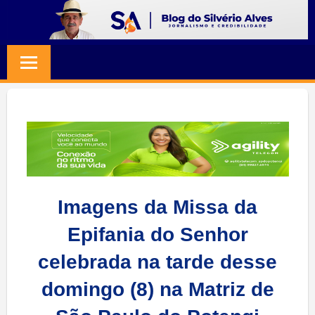
Skip
to
BLOG
Jornalismo
content
e
SILVERIO
Credibilidade
ALVES
Imagens da Missa da
Epifania do Senhor
celebrada na tarde desse
domingo (8) na Matriz de