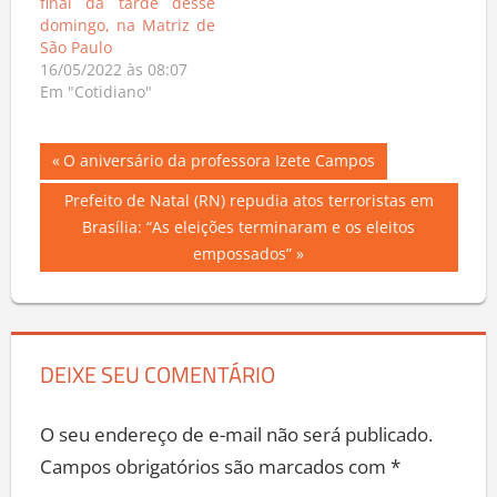
final da tarde desse
domingo, na Matriz de
São Paulo
16/05/2022 às 08:07
Em "Cotidiano"
Navegação
Previous
O aniversário da professora Izete Campos
Post:
de
Next
Prefeito de Natal (RN) repudia atos terroristas em
Post:
Brasília: “As eleições terminaram e os eleitos
Post
empossados”
DEIXE SEU COMENTÁRIO
O seu endereço de e-mail não será publicado.
Campos obrigatórios são marcados com
*