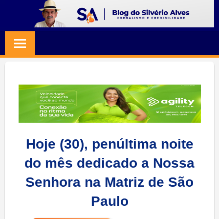
Skip
to
BLOG
Jornalismo
content
e
SILVERIO
Credibilidade
ALVES
Hoje (30), penúltima noite
do mês dedicado a Nossa
Senhora na Matriz de São
Paulo