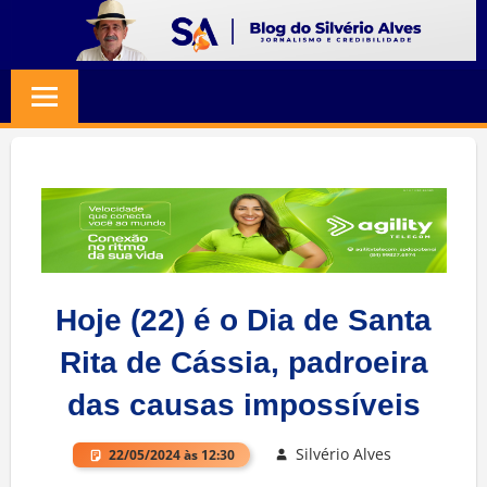
Skip
to
BLOG
Jornalismo
content
e
SILVERIO
Credibilidade
ALVES
Hoje (22) é o Dia de Santa
Rita de Cássia, padroeira
das causas impossíveis
Silvério Alves
22/05/2024 às 12:30