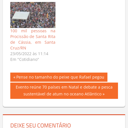
100 mil pessoas na
Procissão de Santa Rita
de Cássia, em Santa
Cruz/RN
23/05/2022 às 11:14
Em "Cotidiano"
Navegação
Previous
Pense no tamanho do peixe que Rafael pegou
Post:
de
Next
Evento reúne 70 países em Natal e debate a pesca
Post:
sustentável de atum no oceano Atlântico
Post
DEIXE SEU COMENTÁRIO