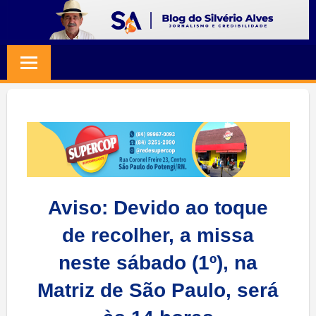
Skip
to
BLOG
Jornalismo
content
e
SILVERIO
Credibilidade
ALVES
Aviso: Devido ao toque
de recolher, a missa
neste sábado (1º), na
Matriz de São Paulo, será