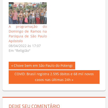
A programação do
Domingo de Ramos na
Paróquia de São Paulo
Apóstolo
08/04/2022 às 17:07
Em "Religião"
Navegação
Previous
Chove bem em São Paulo do Potengi
Post:
de
Next
COVID: Brasil registra 2.595 óbitos e 68 mil novos
Post:
casos nas últimas 24h
Post
DEIXE SEU COMENTÁRIO