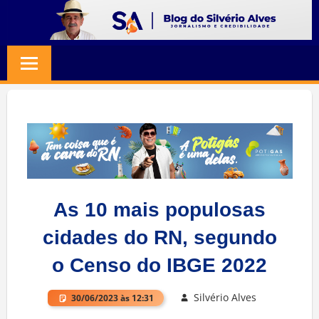
Skip
to
BLOG
Jornalismo
content
e
SILVERIO
Credibilidade
ALVES
As 10 mais populosas
cidades do RN, segundo
o Censo do IBGE 2022
Silvério Alves
30/06/2023 às 12:31