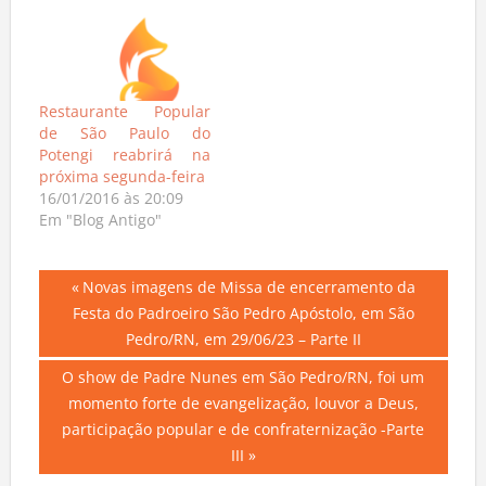
Restaurante Popular
de São Paulo do
Potengi reabrirá na
próxima segunda-feira
16/01/2016 às 20:09
Em "Blog Antigo"
Navegação
Previous
Novas imagens de Missa de encerramento da
Post:
Festa do Padroeiro São Pedro Apóstolo, em São
de
Pedro/RN, em 29/06/23 – Parte II
Post
Next
O show de Padre Nunes em São Pedro/RN, foi um
Post:
momento forte de evangelização, louvor a Deus,
participação popular e de confraternização -Parte
III