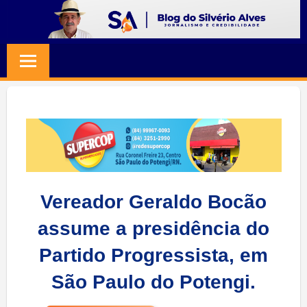
Skip
to
BLOG
Jornalismo
content
e
SILVERIO
Credibilidade
ALVES
Vereador Geraldo Bocão
assume a presidência do
Partido Progressista, em
São Paulo do Potengi.