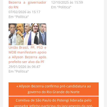
Bezerra a governador
12/10/2025 às 15:59
do RN
Em "Política"
07/02/2026 às 15:17
Em "Política"
União Brasil, PP, PSD e
MDB manifestam apoio
a Allyson Bezerra após
prefeito ser alvo da PF
29/01/2026 às 06:47
Em "Política"
Navegação
Previous
Allyson Bezerra confirma pré-candidatura ao
Post:
governo do Rio Grande do Norte
de
Next
Comitiva de São Paulo do Potengi liderada pelo
Post
Post: