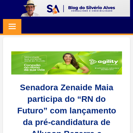
Skip
to
BLOG
Jornalismo
content
e
SILVERIO
Credibilidade
ALVES
Senadora Zenaide Maia
participa do “RN do
Futuro” com lançamento
da pré-candidatura de