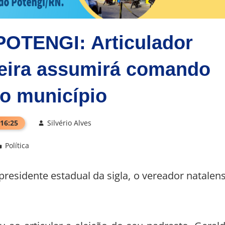
OTENGI: Articulador
ieira assumirá comando
o município
 16:25
Silvério Alves
Política
residente estadual da sigla, o vereador natalen