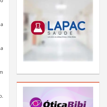
do
 a
sa
am
o.