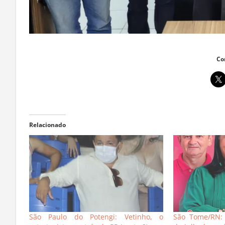
Co
Relacionado
São Paulo do Potengi: Vetinho, o
São Tome/RN: