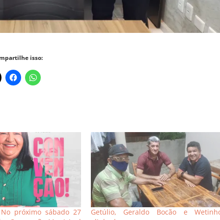
mpartilhe isso:
 No próximo sábado 27
Getúlio, Geraldo Bocão e Wetinh