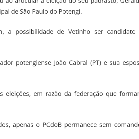
u ao articular a eleição do seu padrasto, Geral
pal de São Paulo do Potengi.
, a possibilidade de Vetinho ser candidato
dor potengiense João Cabral (PT) e sua espo
s eleições, em razão da federação que form
tidos, apenas o PCdoB permanece sem comand