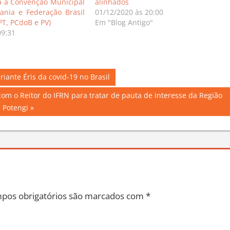
á a Convenção Municipal
alinhados
ania e Federação Brasil
01/12/2020 às 20:00
PT, PCdoB e PV)
Em "Blog Antigo"
09:31
iante Éris da covid-19 no Brasil
com o Reitor do IFRN para tratar de pauta de interesse da Região
Potengi
pos obrigatórios são marcados com
*