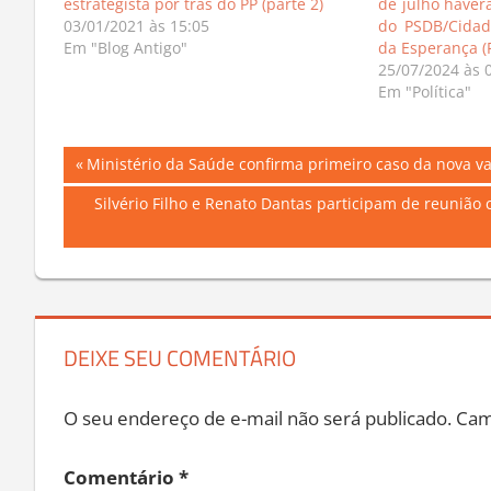
estrategista por trás do PP (parte 2)
de julho haver
03/01/2021 às 15:05
do PSDB/Cidad
Em "Blog Antigo"
da Esperança (
25/07/2024 às 
Em "Política"
Navegação
Previous
Ministério da Saúde confirma primeiro caso da nova var
Post:
de
Next
Silvério Filho e Renato Dantas participam de reunião 
Post:
Post
DEIXE SEU COMENTÁRIO
O seu endereço de e-mail não será publicado.
Cam
Comentário
*