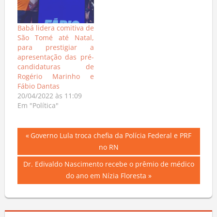
Babá lidera comitiva de
São Tomé até Natal,
para prestigiar a
apresentação das pré-
candidaturas de
Rogério Marinho e
Fábio Dantas
20/04/2022 às 11:09
Em "Política"
Navegação
Previous
Governo Lula troca chefia da Polícia Federal e PRF
Post:
no RN
de
Next
Dr. Edivaldo Nascimento recebe o prêmio de médico
Post
Post:
do ano em Nízia Floresta