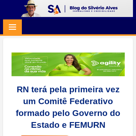
Skip
to
BLOG
Jornalismo
content
e
SILVERIO
Credibilidade
ALVES
RN terá pela primeira vez
um Comitê Federativo
formado pelo Governo do
Estado e FEMURN