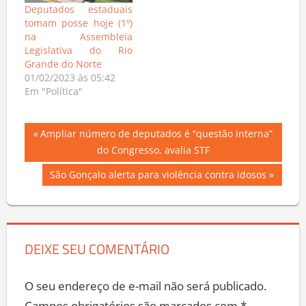
Deputados estaduais
tomam posse hoje (1º)
na Assembleia
Legislativa do Rio
Grande do Norte
01/02/2023 às 05:42
Em "Política"
Navegação
Previous
Ampliar número de deputados é “questão interna”
Post:
do Congresso, avalia STF
de
Next
São Gonçalo alerta para violência contra idosos
Post
Post:
DEIXE SEU COMENTÁRIO
O seu endereço de e-mail não será publicado.