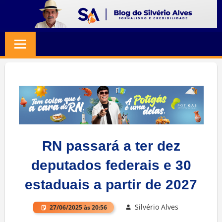
Skip
to
BLOG
Jornalismo
content
e
SILVERIO
Credibilidade
ALVES
RN passará a ter dez
deputados federais e 30
estaduais a partir de 2027
Silvério Alves
27/06/2025 às 20:56