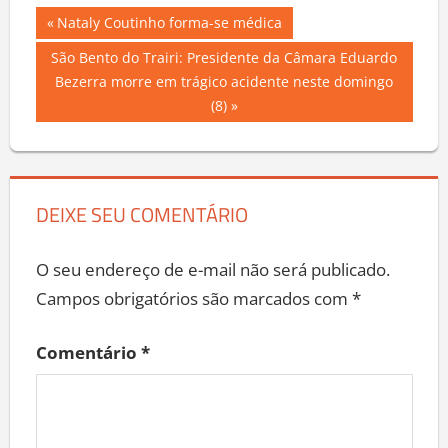
Navegação
Previous
Nataly Coutinho forma-se médica
Post:
de
Next
São Bento do Trairi: Presidente da Câmara Eduardo
Post:
Bezerra morre em trágico acidente neste domingo
Post
(8)
DEIXE SEU COMENTÁRIO
O seu endereço de e-mail não será publicado.
Campos obrigatórios são marcados com
*
Comentário
*