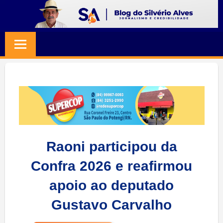
Skip
to
BLOG
Jornalismo
content
e
SILVERIO
Credibilidade
ALVES
Raoni participou da
Confra 2026 e reafirmou
apoio ao deputado
Gustavo Carvalho