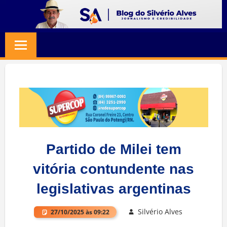
Skip
to
BLOG
Jornalismo
content
e
SILVERIO
Credibilidade
ALVES
Partido de Milei tem
vitória contundente nas
legislativas argentinas
Silvério Alves
27/10/2025 às 09:22