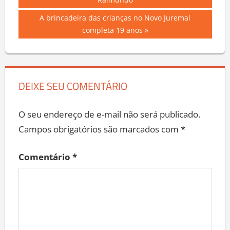
Post
Raimundo
Next
A brincadeira das crianças no Novo Juremal
Post:
completa 19 anos
DEIXE SEU COMENTÁRIO
O seu endereço de e-mail não será publicado.
Campos obrigatórios são marcados com
*
Comentário
*