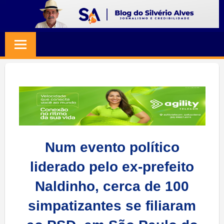
Skip
to
BLOG
Jornalismo
content
e
SILVERIO
Credibilidade
ALVES
Num evento político
liderado pelo ex-prefeito
Naldinho, cerca de 100
simpatizantes se filiaram