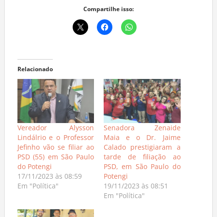
Compartilhe isso:
Relacionado
Vereador Alysson
Senadora Zenaide
Lindálrio e o Professor
Maia e o Dr. Jaime
Jefinho vão se filiar ao
Calado prestigiaram a
PSD (55) em São Paulo
tarde de filiação ao
do Potengi
PSD, em São Paulo do
17/11/2023 às 08:59
Potengi
Em "Política"
19/11/2023 às 08:51
Em "Política"