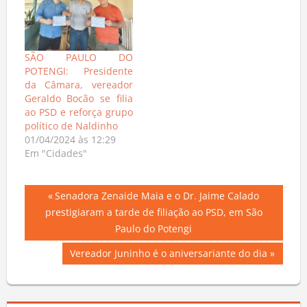
SÃO PAULO DO
POTENGI: Presidente
da Câmara, vereador
Geraldo Bocão se filia
ao PSD e reforça grupo
político de Naldinho
01/04/2024 às 12:29
Em "Cidades"
Navegação
Previous
Senadora Zenaide Maia e o Dr. Jaime Calado
Post:
prestigiaram a tarde de filiação ao PSD, em São
de
Paulo do Potengi
Post
Next
Vereador Juninho é o aniversariante do dia
Post: