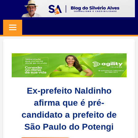
Skip
to
BLOG
Jornalismo
content
e
SILVERIO
Credibilidade
ALVES
Ex-prefeito Naldinho
afirma que é pré-
candidato a prefeito de
São Paulo do Potengi