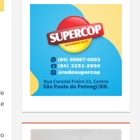
de
se
do