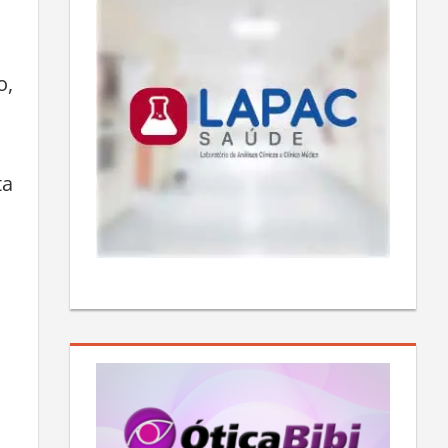
o,
ta