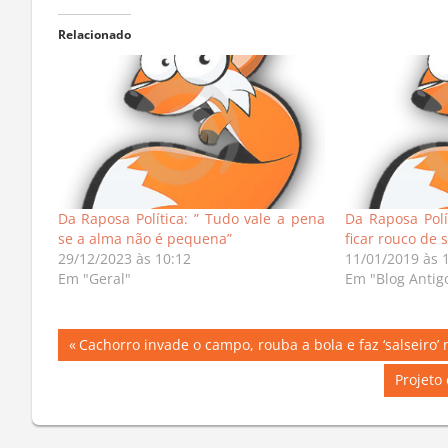
Relacionado
Da Raposa Política: ” Tudo vale a pena
Da Raposa Polí
se a alma não é pequena”
ficar rouco de s
29/12/2023 às 10:12
11/01/2019 às 
Em "Geral"
Em "Blog Antig
Navegação
Previous
Cachorro invade o campo, rouba a bola e faz ‘salseir
Post:
de
Next
Projeto
Post:
Post