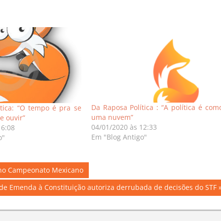
Da Raposa Política : “A política é com
tica: “O tempo é pra se
uma nuvem”
e ouvir”
04/01/2020 às 12:33
16:08
Em "Blog Antigo"
o"
o’ no Campeonato Mexicano
 de Emenda à Constituição autoriza derrubada de decisões do STF