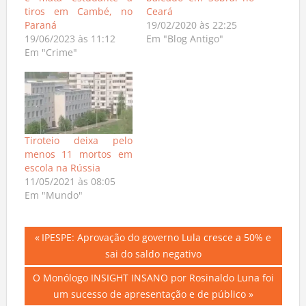
e mata estudante a
baleado em Sobral no
tiros em Cambé, no
Ceará
Paraná
19/02/2020 às 22:25
19/06/2023 às 11:12
Em "Blog Antigo"
Em "Crime"
Tiroteio deixa pelo
menos 11 mortos em
escola na Rússia
11/05/2021 às 08:05
Em "Mundo"
Navegação
Previous
IPESPE: Aprovação do governo Lula cresce a 50% e
Post:
sai do saldo negativo
de
Next
O Monólogo INSIGHT INSANO por Rosinaldo Luna foi
Post
Post:
um sucesso de apresentação e de público