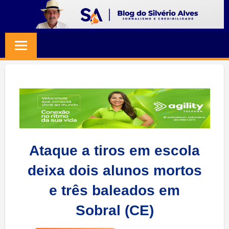
Skip
to
BLOG
Jornalismo
content
e
SILVERIO
Credibilidade
ALVES
Ataque a tiros em escola
deixa dois alunos mortos
e três baleados em
Sobral (CE)