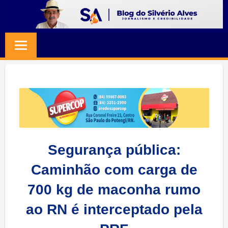
Skip
to
BLOG
Jornalismo
content
e
SILVERIO
Credibilidade
ALVES
Segurança pública:
Caminhão com carga de
700 kg de maconha rumo
ao RN é interceptado pela