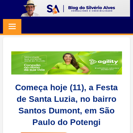
Skip
to
BLOG
Jornalismo
content
e
SILVERIO
Credibilidade
ALVES
Começa hoje (11), a Festa
de Santa Luzia, no bairro
Santos Dumont, em São
Paulo do Potengi