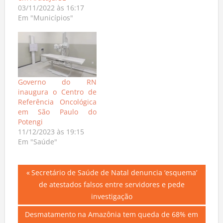
em Aracaju/SE
03/11/2022 às 16:17
Em "Municípios"
Governo do RN
inaugura o Centro de
Referência Oncológica
em São Paulo do
Potengi
11/12/2023 às 19:15
Em "Saúde"
Navegação
Previous
Secretário de Saúde de Natal denuncia ‘esquema’
Post:
de atestados falsos entre servidores e pede
de
investigação
Post
Next
Desmatamento na Amazônia tem queda de 68% em