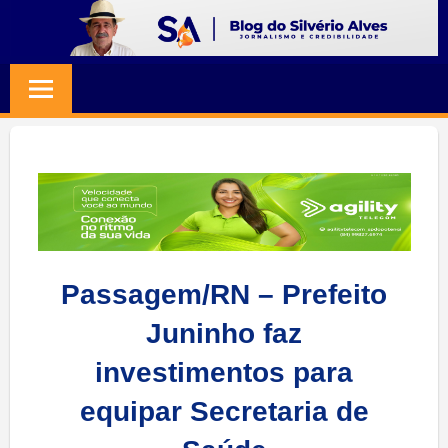
Skip
to
BLOG
Jornalismo
content
e
SILVERIO
Credibilidade
ALVES
Passagem/RN – Prefeito
Juninho faz
investimentos para
equipar Secretaria de