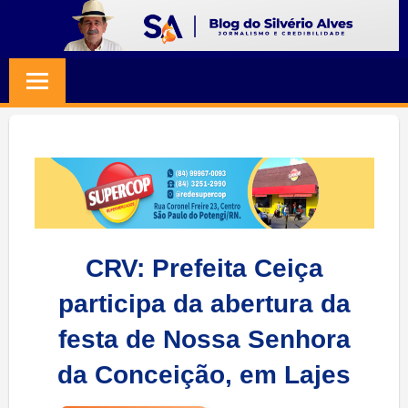
Skip
to
BLOG
Jornalismo
content
e
SILVERIO
Credibilidade
ALVES
CRV: Prefeita Ceiça
participa da abertura da
festa de Nossa Senhora
da Conceição, em Lajes