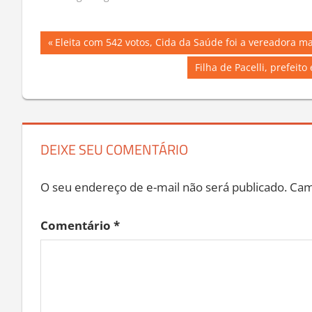
Em "Blog Antigo"
Navegação
Previous
Eleita com 542 votos, Cida da Saúde foi a vereadora m
Post:
de
Next
Filha de Pacelli, prefeito
Post:
Post
DEIXE SEU COMENTÁRIO
O seu endereço de e-mail não será publicado.
Cam
Comentário
*