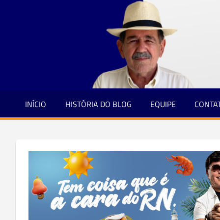
Jornalismo
Skip
e
to
Credibilidade
content
INÍCIO
HISTÓRIA DO BLOG
EQUIPE
CONTA