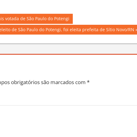
Em "Geral"
ais votada de São Paulo do Potengi
 eleito de São Paulo do Potengi, foi eleita prefeita de Sítio Novo/RN
pos obrigatórios são marcados com
*