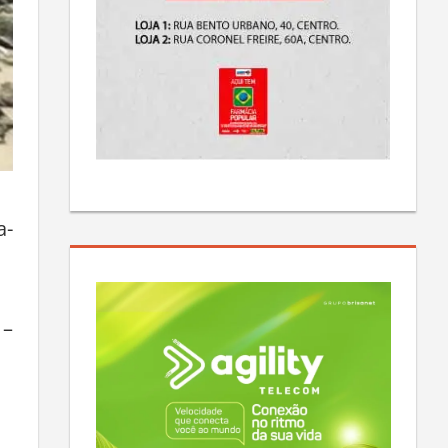
a-
 –