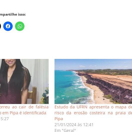
mpartilhe isso:
rreu ao cair de falésia
Estudo da UFRN apresenta o mapa d
 em Pipa é identificada
risco da erosão costeira na praia d
15:27
Pipa
21/01/2024 às 12:41