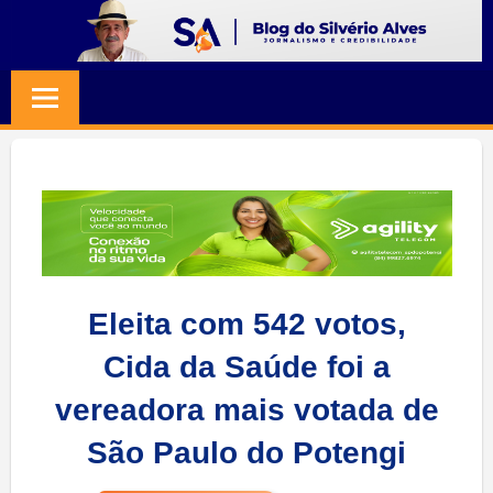
Skip
to
BLOG
Jornalismo
content
e
SILVERIO
Credibilidade
ALVES
Eleita com 542 votos,
Cida da Saúde foi a
vereadora mais votada de
São Paulo do Potengi