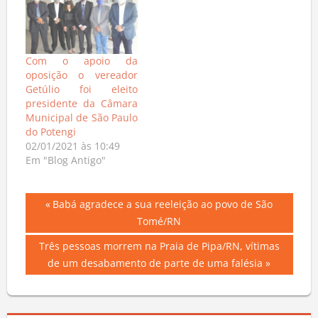
Com o apoio da
oposição o vereador
Getúlio foi eleito
presidente da Câmara
Municipal de São Paulo
do Potengi
02/01/2021 às 10:49
Em "Blog Antigo"
Navegação
Previous
Babá agradece a sua reeleição ao povo de São
Post:
Tomé/RN
de
Next
Três pessoas morrem na Praia de Pipa/RN, vítimas
Post
Post:
de um desabamento de parte de uma falésia