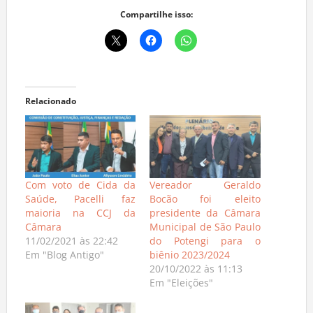
Compartilhe isso:
Relacionado
Com voto de Cida da
Vereador Geraldo
Saúde, Pacelli faz
Bocão foi eleito
maioria na CCJ da
presidente da Câmara
Câmara
Municipal de São Paulo
11/02/2021 às 22:42
do Potengi para o
Em "Blog Antigo"
biênio 2023/2024
20/10/2022 às 11:13
Em "Eleições"