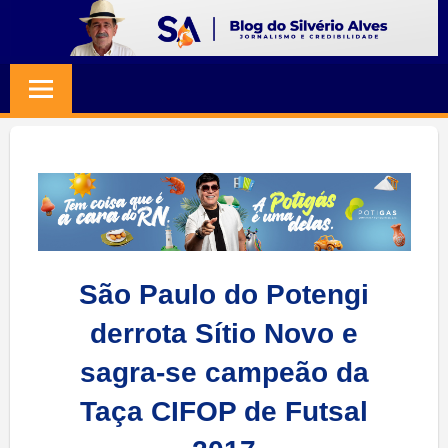
Skip
to
BLOG
Jornalismo
content
e
SILVERIO
Credibilidade
ALVES
São Paulo do Potengi
derrota Sítio Novo e
sagra-se campeão da
Taça CIFOP de Futsal