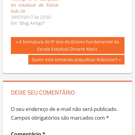
do estadual de Futsal
Sub-20
29/07/2017 às 23:50
Em "Blog Antigo"
Navegação
Previous
A formatura do 9º ano do Ensino Fundamental da
Post:
Escola Estadual Dinarte Mariz
de
Next
Quem está tentando prejudicar Robinson?
Post
Post:
DEIXE SEU COMENTÁRIO
O seu endereço de e-mail não será publicado.
Campos obrigatórios são marcados com
*
Comentário
*