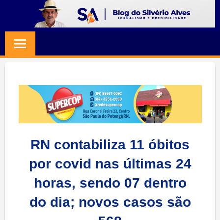
Skip
to
BLOG
Jornalismo
content
e
SILVERIO
Credibilidade
ALVES
RN contabiliza 11 óbitos
por covid nas últimas 24
horas, sendo 07 dentro
do dia; novos casos são