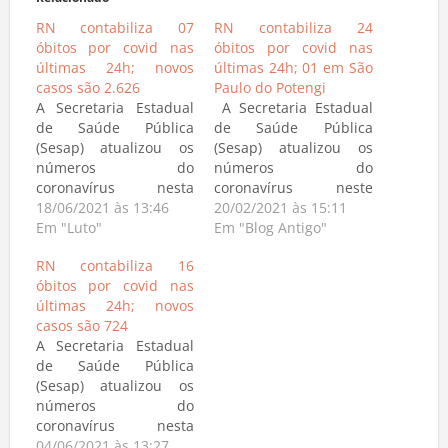
Relacionado
RN contabiliza 07
RN contabiliza 24
óbitos por covid nas
óbitos por covid nas
últimas 24h; novos
últimas 24h; 01 em São
casos são 2.626
Paulo do Potengi
A Secretaria Estadual
A Secretaria Estadual
de Saúde Pública
de Saúde Pública
(Sesap) atualizou os
(Sesap) atualizou os
números do
números do
coronavírus nesta
coronavírus neste
sexta-feira (18). Foram
18/06/2021 às 13:46
sábado (20). Foram
20/02/2021 às 15:11
mais 2.626 casos
Em "Luto"
mais 749 casos
Em "Blog Antigo"
confirmados,
confirmados,
RN contabiliza 16
totalizando 290.042.
totalizando 159.821.
óbitos por covid nas
Até quinta-feira (17)
Até sexta-feira (19)
últimas 24h; novos
eram 287.416
eram 159.072
casos são 724
infectados. Com
infectados.Com relação
A Secretaria Estadual
relação aos óbitos no
aos óbitos no Rio
de Saúde Pública
Rio Grande do Norte,
Grande do Norte, são
(Sesap) atualizou os
são 6.563 no total,
3.472 no total. Oito (08)
números do
sendo 07 mortes
óbitos registrados nas
coronavírus nesta
registradas nas últimas
últimas 24h, sendo 02