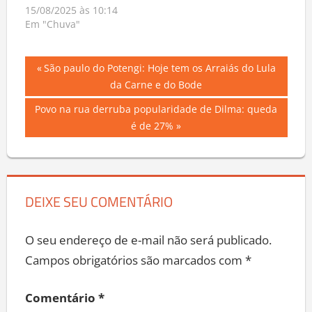
lento em Natal
15/08/2025 às 10:14
Em "Chuva"
Navegação
Previous
São paulo do Potengi: Hoje tem os Arraiás do Lula
Post:
da Carne e do Bode
de
Next
Povo na rua derruba popularidade de Dilma: queda
Post
Post:
é de 27%
DEIXE SEU COMENTÁRIO
O seu endereço de e-mail não será publicado.
Campos obrigatórios são marcados com
*
Comentário
*