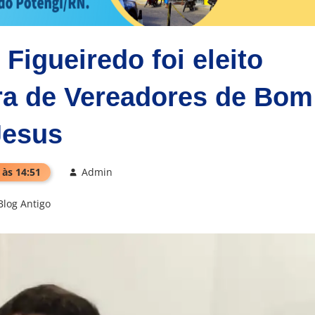
igueiredo foi eleito
ra de Vereadores de Bom
Jesus
 às 14:51
Admin
Blog Antigo