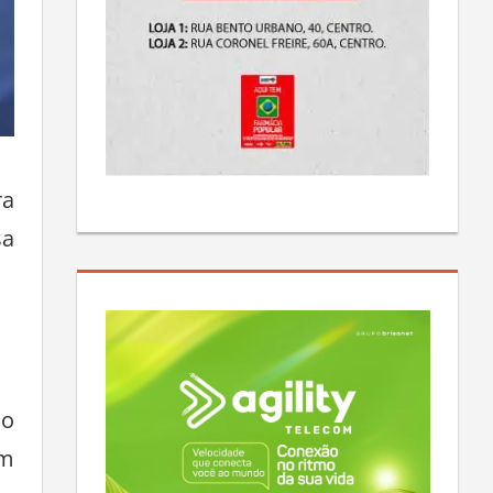
ra
sa
io
em