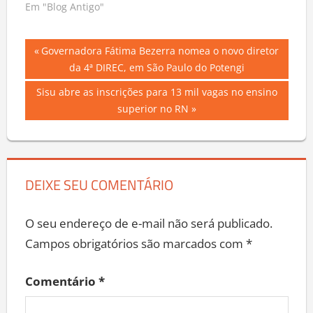
Em "Blog Antigo"
Navegação
Previous
Governadora Fátima Bezerra nomea o novo diretor
Post:
da 4ª DIREC, em São Paulo do Potengi
de
Next
Sisu abre as inscrições para 13 mil vagas no ensino
Post
Post:
superior no RN
DEIXE SEU COMENTÁRIO
O seu endereço de e-mail não será publicado.
Campos obrigatórios são marcados com
*
Comentário
*