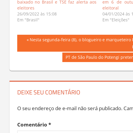
baixado no Brasil e TSE faz alerta aos
em 6 de outub
eleitores
eleitoral
26/09/2022 às 15:08
04/01/2024 às 
Em "Brasil"
Em "Eleições"
Navegação
Previous
Nesta segunda-feira (8), o blogueiro e marqueteiro
Post:
de
Next
PT de São Paulo do Potengi prete
Post
Post:
DEIXE SEU COMENTÁRIO
O seu endereço de e-mail não será publicado.
Cam
Comentário
*