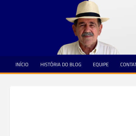
Jornalismo
Skip
e
to
Credibilidade
content
INÍCIO
HISTÓRIA DO BLOG
EQUIPE
CONTA