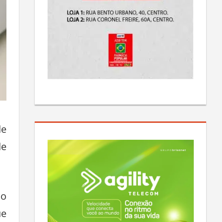
de
de
do
ue