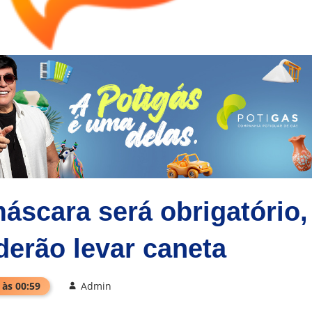
scara será obrigatório,
derão levar caneta
 às 00:59
Admin