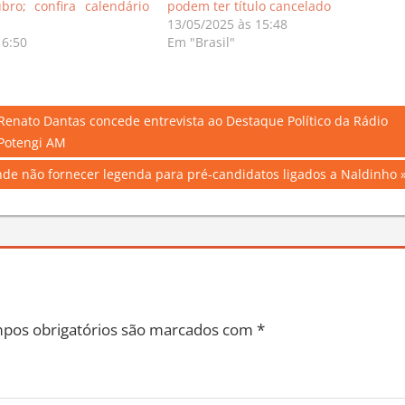
ro; confira calendário
podem ter título cancelado
13/05/2025 às 15:48
16:50
Em "Brasil"
 Renato Dantas concede entrevista ao Destaque Político da Rádio
Potengi AM
nde não fornecer legenda para pré-candidatos ligados a Naldinho
pos obrigatórios são marcados com
*