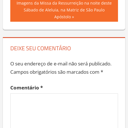
Post
Next
Imagens da Missa da Ressurreição na noite deste
Post:
Sábado de Aleluia, na Matriz de São Paulo
Apóstolo
DEIXE SEU COMENTÁRIO
O seu endereço de e-mail não será publicado.
Campos obrigatórios são marcados com
*
Comentário
*