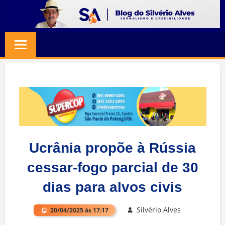
Skip
to
BLOG
Jornalismo
content
e
SILVERIO
Credibilidade
ALVES
Ucrânia propõe à Rússia
cessar-fogo parcial de 30
dias para alvos civis
Silvério Alves
20/04/2025 às 17:17