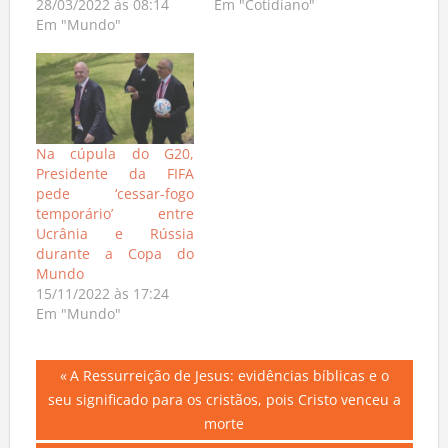
28/03/2022 às 08:14
Em "Cotidiano"
Em "Mundo"
Na cúpula do G20,
Presidente da FIFA
pede ‘cessar-fogo
temporário’ entre
Ucrânia e Rússia
durante a Copa do
Mundo
15/11/2022 às 17:24
Em "Mundo"
Navegação
Previous
A Ressurreição de Jesus: evidências bíblicas e o
Post:
seu significado para os cristãos, pois Cristo venceu a
de
morte